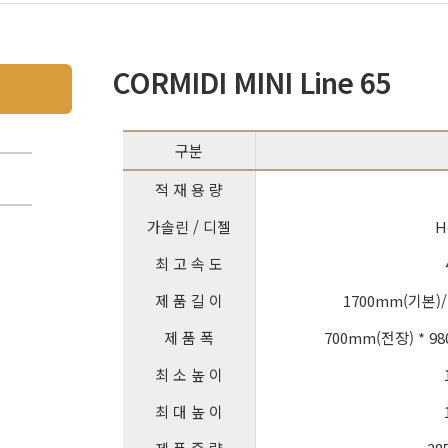
CORMIDI MINI Line 65
구분
적 재 용 량
가솔린 / 디젤
H
최 고 속 도
제 품 길 이
1700mm(기본)
제 품 폭
700mm(전장) * 9
최 소 높 이
최 대 높 이