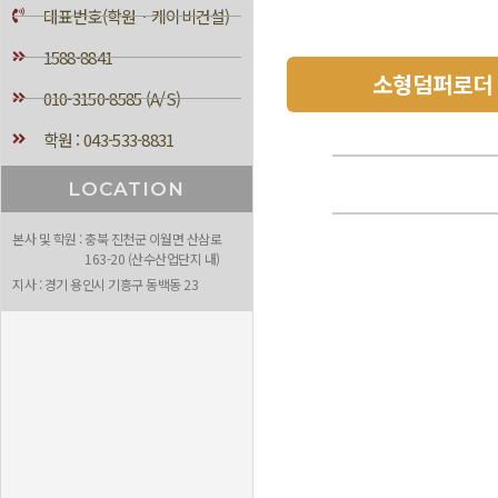
대표번호(학원ㆍ케이비건설)
1588-8841
소형덤퍼로더
010-3150-8585 (A/S)
학원 : 043-533-8831
LOCATION
본사 및 학원 : 충북 진천군 이월면 산삼로
163-20 (산수산업단지 내)
지사 : 경기 용인시 기흥구 동백동 23