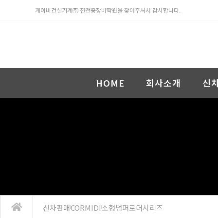
케이비건설기계㈜ 진천중장비학원을 찾아주셔서 감사합니다.
HOME
회사소개
신
신차판매
CORMIDI
소형덤퍼로더시리즈