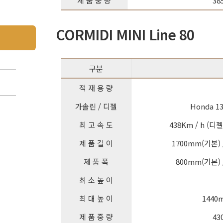
제 품 중 량
38
CORMIDI MINI Line 80
구분
적 재 용 량
가솔린 / 디젤
Honda 13
최 고 속 도
438Km / h (
제 품 길 이
1700mm(기본)
제 품 폭
800mm(기본)
최 소 높 이
최 대 높 이
1440
제 품 중 량
43