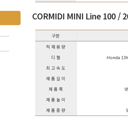
CORMIDI MINI Line 100 / 2
구분
적 재 용 량
디 젤
Honda 13h
최 고 속 도
제 품 길 이
제 품 폭
9
제 품 높 이
제 품 중 량