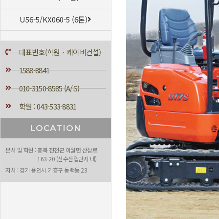
U56-5/KX060-5 (6톤)
대표번호(학원ㆍ케이비건설)
1588-8841
010-3150-8585 (A/S)
학원 : 043-533-8831
LOCATION
본사 및 학원 : 충북 진천군 이월면 산삼로
163-20 (산수산업단지 내)
지사 : 경기 용인시 기흥구 동백동 23