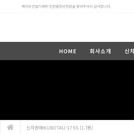
케이비건설기계㈜ 진천중장비학원을 찾아주셔서 감사합니다.
HOME
회사소개
신
신차판매
KUBOTA
U-17-5S (1.7톤)