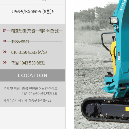
U56-5/KX060-5 (6톤)
대표번호(학원ㆍ케이비건설)
1588-8841
010-3150-8585 (A/S)
학원 : 043-533-8831
LOCATION
본사 및 학원 : 충북 진천군 이월면 산삼로
163-20 (산수산업단지 내)
지사 : 경기 용인시 기흥구 동백동 23