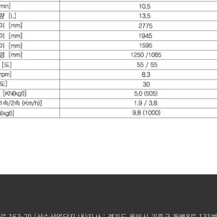
로 163-20 (산수산업단지 내)
지사 : 경기도 용인시 기흥구 동백8로 131번길