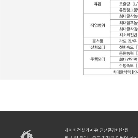
케이비건설기계㈜ 진천중장비학원
본사 및 학원 : 충북 진천군 이월면 산삼