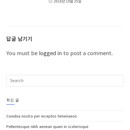
2016년 10월 25일
답글 남기기
You must be
logged in
to post a comment.
최신 글
Conubia nostra per inceptos himenaeos
Pellentesque nibh aenean quam in scelerisque