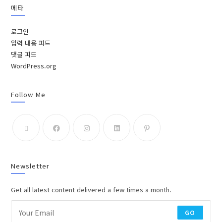
메타
로그인
입력 내용 피드
댓글 피드
WordPress.org
Follow Me
Newsletter
Get all latest content delivered a few times a month.
GO