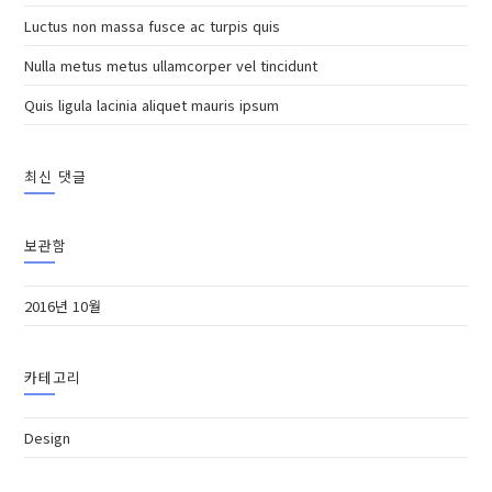
Luctus non massa fusce ac turpis quis
Nulla metus metus ullamcorper vel tincidunt
Quis ligula lacinia aliquet mauris ipsum
최신 댓글
보관함
2016년 10월
카테고리
Design